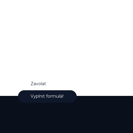
Neváhejte nás
kontaktovat
Rádi vám zodpovíme jakýkoliv dotaz. Naše
počáteční konzultace je vždy zdarma.
Zavolat
Vyplnit formulář