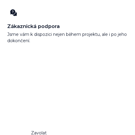
Zákaznická podpora
Jsme vám k dispozici nejen během projektu, ale i po jeho
dokončení.
Neváhejte nás
kontaktovat
Rádi vám zodpovíme jakýkoliv dotaz. Naše
počáteční konzultace je vždy zdarma.
Zavolat