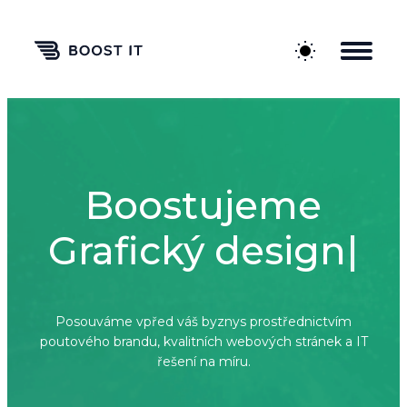
Boostujeme
G
r
a
f
c
k
ý
d
e
s
i
g
n
|
Posouváme vpřed váš byznys prostřednictvím
poutového brandu, kvalitních webových stránek a IT
řešení na míru.