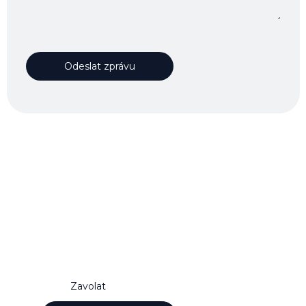
Neváhejte nás
kontaktovat
Rádi vám zodpovíme jakýkoliv dotaz. Naše
počáteční konzultace je vždy zdarma.
Zavolat