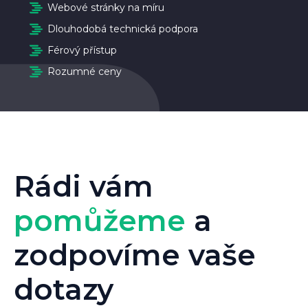
Webové stránky na míru
Dlouhodobá technická podpora
Férový přístup
Rozumné ceny
Rádi vám
pomůžeme
a
zodpovíme vaše
dotazy