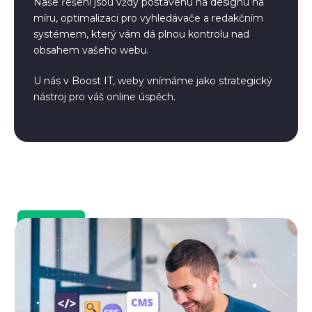
Naše řešení jsou vždy postavenu na designu na
míru, optimalizaci pro vyhledávače a redakčním
systémem, který vám dá plnou kontrolu nad
obsahem vašeho webu.
U nás v Boost IT, weby vnímáme jako strategický
nástroj pro váš online úspěch.